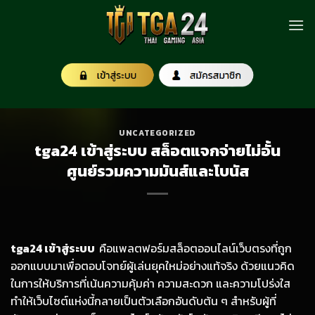
Skip
to
content
UNCATEGORIZED
tga24 เข้าสู่ระบบ สล็อตแจกจ่ายไม่อั้น
ศูนย์รวมความมันส์และโบนัส
tga24 เข้าสู่ระบบ
คือแพลตฟอร์มสล็อตออนไลน์เว็บตรงที่ถูก
ออกแบบมาเพื่อตอบโจทย์ผู้เล่นยุคใหม่อย่างแท้จริง ด้วยแนวคิด
ในการให้บริการที่เน้นความคุ้มค่า ความสะดวก และความโปร่งใส
ทำให้เว็บไซต์แห่งนี้กลายเป็นตัวเลือกอันดับต้น ๆ สำหรับผู้ที่