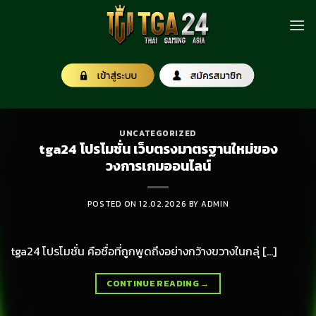
Skip
to
content
UNCATEGORIZED
tga24 โปรโมชั่น เว็บตรงมาตรฐานใหม่ของ
วงการเกมออนไลน์
POSTED ON
12.02.2026
BY
ADMIN
tga24 โปรโมชั่น คือชื่อที่ถูกพูดถึงอย่างกว้างขวางในกลุ่ […]
CONTINUE READING
→